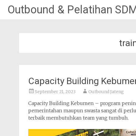
Outbound & Pelatihan SD
Lompat
ke
konten
tra
Capacity Building Kebume
September 21, 2023
Outbound Jateng
Capacity Building Kebumen – program peningk
pemerintahan maupun swasta sangat di perl
terbaik membutuhkan team yang tumbuh.