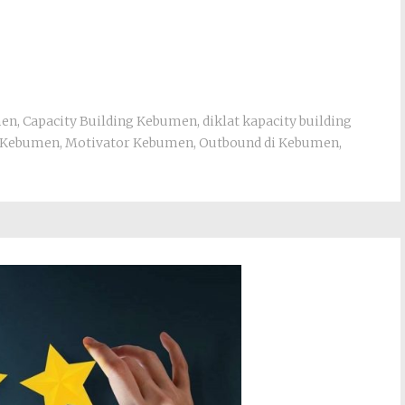
men
,
Capacity Building Kebumen
,
diklat kapacity building
d Kebumen
,
Motivator Kebumen
,
Outbound di Kebumen
,