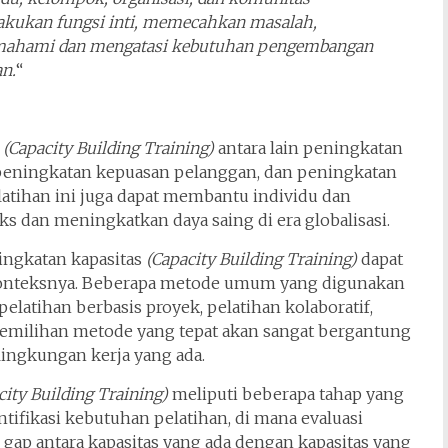
kukan fungsi inti, memecahkan masalah,
emahami dan mengatasi kebutuhan pengembangan
an.
“
s
(Capacity Building Training)
antara lain peningkatan
 peningkatan kepuasan pelanggan, dan peningkatan
atihan ini juga dapat membantu individu dan
s dan meningkatkan daya saing di era globalisasi.
ingkatan kapasitas
(Capacity Building Training)
dapat
 konteksnya. Beberapa metode umum yang digunakan
 pelatihan berbasis proyek, pelatihan kolaboratif,
. Pemilihan metode yang tepat akan sangat bergantung
 lingkungan kerja yang ada.
city Building Training)
meliputi beberapa tahap yang
ntifikasi kebutuhan pelatihan, di mana evaluasi
gap antara kapasitas yang ada dengan kapasitas yang