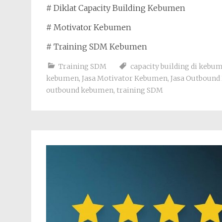
# Diklat Capacity Building Kebumen
# Motivator Kebumen
# Training SDM Kebumen
Training SDM
capacity building di kebu
kebumen
,
Jasa Motivator Kebumen
,
Jasa Outboun
outbound kebumen
,
training SDM