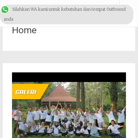
Lompat
Outbound & Pelatihan
Silahkan WA kami untuk kebutuhan dan tempat Outbound
ke
konten
SDM
anda
Home