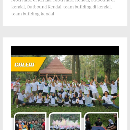
Motivator di Kendal
,
Motivator Kendal
,
outbound di
kendal
,
Outbound Kendal
,
team building di kendal
,
team building kendal