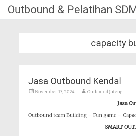
Outbound & Pelatihan SD
Lompat
ke
konten
capacity bu
Jasa Outbound Kendal
November 13, 2024
Outbound Jateng
Jasa O
Outbound team Building – Fun game – Capaci
SMART OUT