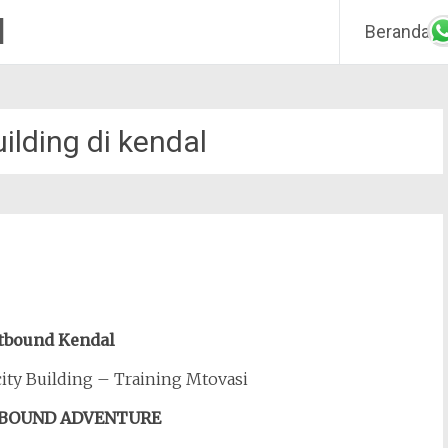
M
Beranda
ilding di kendal
utbound Kendal
ty Building – Training Mtovasi
BOUND ADVENTURE