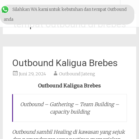
Lompat
Outbound & Pelatihan
Silahkan WA kami untuk kebutuhan dan tempat Outbound
ke
konten
SDM
anda
tempat outbound di brebes
Outbound Kaligua Brebes
Juni 29, 2024
Outbound Jateng
Outbound Kaligua Brebes
Outbound – Gathering – Team Building –
capacity building
Outbound sambil Healing di kawasan yang sejuk