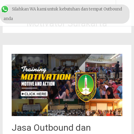
Lompat
Outbound & Pelatihan
Silahkan WA kami untuk kebutuhan dan tempat Outbound
ke
konten
SDM
anda
Motivator Surakarta
Jasa Outbound dan