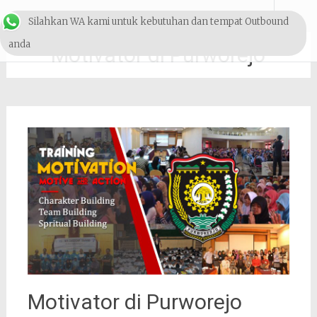
Lompat
Outbound & Pelatihan
Silahkan WA kami untuk kebutuhan dan tempat Outbound
ke
konten
SDM
anda
Motivator di Purworejo
Motivator di Purworejo