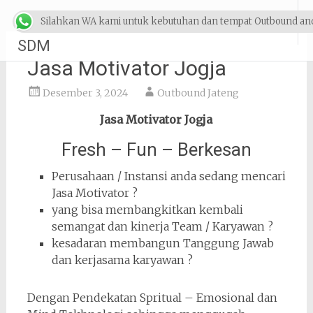
Lompat
Outbound & Pelatihan
Silahkan WA kami untuk kebutuhan dan tempat Outbound an
ke
konten
SDM
Jasa Motivator Jogja
Desember 3, 2024
Outbound Jateng
Jasa Motivator Jogja
Fresh – Fun – Berkesan
Perusahaan / Instansi anda sedang mencari
Jasa Motivator ?
yang bisa membangkitkan kembali
semangat dan kinerja Team / Karyawan ?
kesadaran membangun Tanggung Jawab
dan kerjasama karyawan ?
Dengan Pendekatan Spritual – Emosional dan